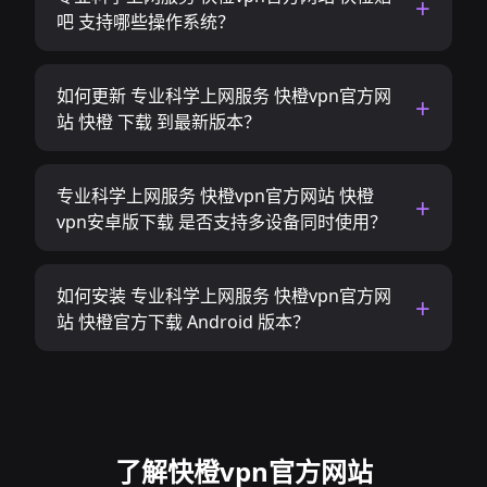
吧 支持哪些操作系统？
如何更新 专业科学上网服务 快橙vpn官方网
站 快橙 下载 到最新版本？
专业科学上网服务 快橙vpn官方网站 快橙
vpn安卓版下载 是否支持多设备同时使用？
如何安装 专业科学上网服务 快橙vpn官方网
站 快橙官方下载 Android 版本？
了解快橙vpn官方网站