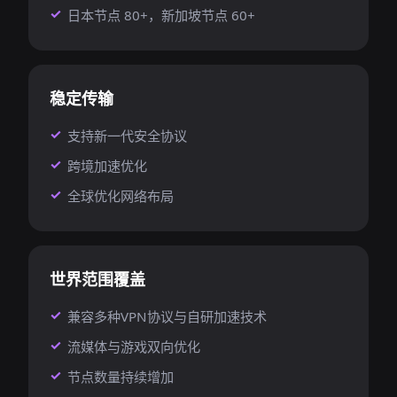
日本节点 80+，新加坡节点 60+
稳定传输
支持新一代安全协议
跨境加速优化
全球优化网络布局
世界范围覆盖
兼容多种VPN协议与自研加速技术
流媒体与游戏双向优化
节点数量持续增加