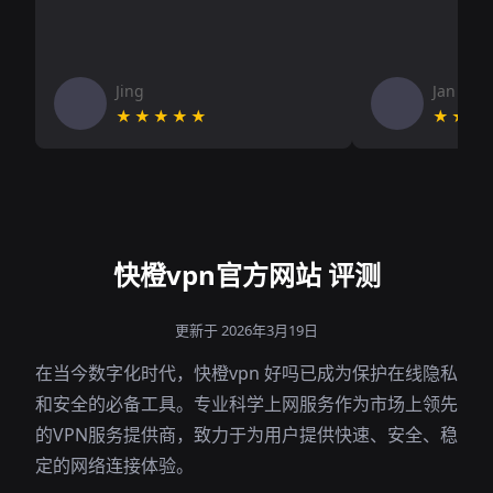
Jing
Jan V
★★★★★
★★★
快橙vpn官方网站 评测
更新于 2026年3月19日
在当今数字化时代，快橙vpn 好吗已成为保护在线隐私
和安全的必备工具。专业科学上网服务作为市场上领先
的VPN服务提供商，致力于为用户提供快速、安全、稳
定的网络连接体验。