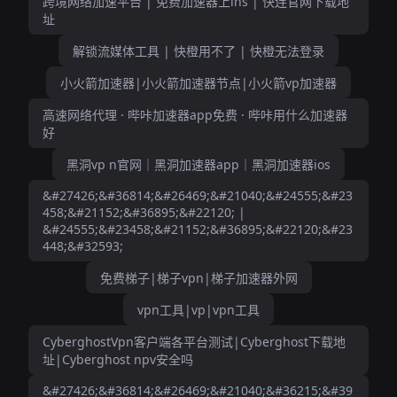
跨境网络加速平台 | 免费加速器上ins | 快连官网下载地
址
解锁流媒体工具 | 快橙用不了 | 快橙无法登录
小火箭加速器|小火箭加速器节点|小火箭vp加速器
高速网络代理 · 哔咔加速器app免费 · 哔咔用什么加速器
好
黑洞vp n官网｜黑洞加速器app｜黑洞加速器ios
&#27426;&#36814;&#26469;&#21040;&#24555;&#23
458;&#21152;&#36895;&#22120; |
&#24555;&#23458;&#21152;&#36895;&#22120;&#23
448;&#32593;
免费梯子|梯子vpn|梯子加速器外网
vpn工具|vp|vpn工具
CyberghostVpn客户端各平台测试|Cyberghost下载地
址|Cyberghost npv安全吗
&#27426;&#36814;&#26469;&#21040;&#36215;&#39