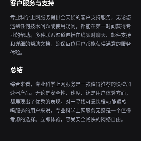
客户服务与支持
专业科学上网服务提供全天候的客户支持服务，无论您
遇到任何技术问题或使用疑问，都能在第一时间获得专
业的帮助。多种联系渠道包括在线实时聊天、邮件支持
和详细的帮助文档，确保每位用户都能获得满意的服务
体验。
总结
综合来看，专业科学上网服务是一款值得推荐的快橙加
速器产品。无论是安全性、速度、还是用户体验方面，
都展现出了优秀的表现。对于寻找可靠快橙vp能退款
吗服务的用户来说，专业科学上网服务无疑是一个值得
考虑的选择。立即体验，感受安全畅快的网络自由。