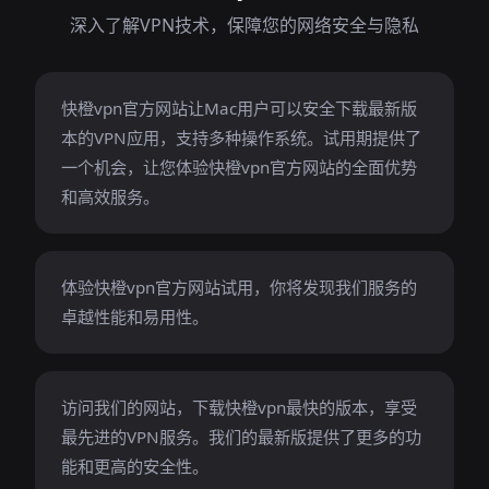
深入了解VPN技术，保障您的网络安全与隐私
快橙vpn官方网站让Mac用户可以安全下载最新版
本的VPN应用，支持多种操作系统。试用期提供了
一个机会，让您体验快橙vpn官方网站的全面优势
和高效服务。
体验快橙vpn官方网站试用，你将发现我们服务的
卓越性能和易用性。
访问我们的网站，下载快橙vpn最快的版本，享受
最先进的VPN服务。我们的最新版提供了更多的功
能和更高的安全性。